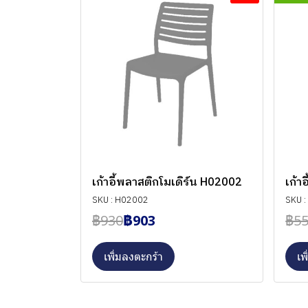
เก้าอี้พลาสติกโมเดิร์น H02002
เก้า
SKU : H02002
SKU 
฿930
฿903
฿5
เพิ่มลงตะกร้า
เพ