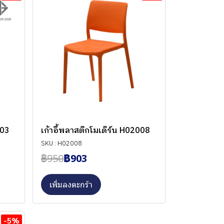
003
เก้าอี้พลาสติกโมเดิร์น H02008
SKU : H02008
฿950
฿903
เพิ่มลงตะกร้า
-5%