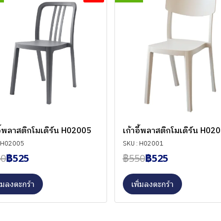
อี้พลาสติกโมเดิร์น H02005
เก้าอี้พลาสติกโมเดิร์น H02
: H02005
SKU : H02001
50
฿525
฿550
฿525
ิ่มลงตะกร้า
เพิ่มลงตะกร้า