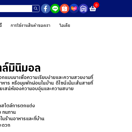
0
ี้
การใช้งานสินค้าของเรา
ไอเดีย
ตล์มินิมอล
อกแบบมาเพื่อความเรียบง่ายและความสวยงามที่
หาร หรือมุมพักผ่อนในบ้าน ดีไซน์เน้นเส้นสายที่
้วยเสน่ห์ของความอบอุ่นและความสบาย
บทุกสไตล์การตกแต่ง
รง ทนทาน
้งในร้านอาหารและที่บ้าน
สะดวก