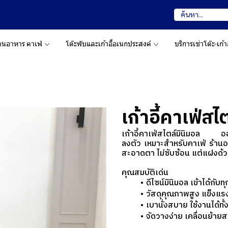
 ร้านอาหาร คาเฟ่
โต๊ะพับและเก้าอี้อเนกประสงค์
บริการเช่าโต๊ะ-เก้าอ
เก้าอี้คาเฟ่สไ
เก้าอี้คาเฟ่สไตล์มินิมอล อ
ลงตัว เหมาะสำหรับคาเฟ่ ร้านอา
สะอาดตา ไม่ซับซ้อน แต่แฝงด
คุณสมบัติเด่น
ดีไซน์มินิมอล เข้าได้กั
วัสดุคุณภาพสูง แข็งแ
เบานั่งสบาย ใช้งานได้ทั
จัดวางง่าย เคลื่อนย้าย