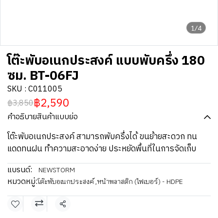
1/4
โต๊ะพับอเนกประสงค์ แบบพับครึ่ง 180
ซม. BT-06FJ
SKU : C011005
฿2,590
฿3,850
คำอธิบายสินค้าแบบย่อ
โต๊ะพับอเนกประสงค์ สามารถพับครึ่งได้ ขนย้ายสะดวก ทน
แดดทนฝน ทำความสะอาดง่าย ประหยัดพื้นที่ในการจัดเก็บ
แบรนด์:
NEWSTORM
หมวดหมู่:
โต๊ะพับอเนกประสงค์
,
หน้าพลาสติก (ไฟเบอร์) - HDPE
แชร์