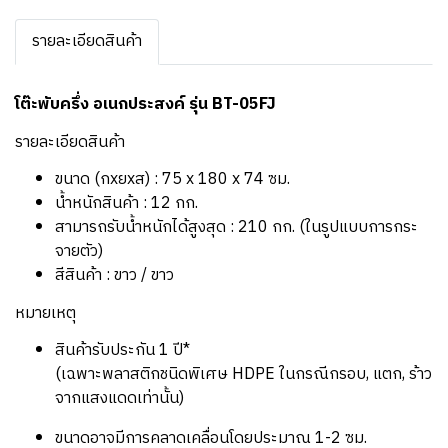
รายละเอียดสินค้า
โต๊ะพับครึ่ง อเนกประสงค์ รุ่น BT-05FJ
รายละเอียดสินค้า
ขนาด (กxยxส) : 75 x 180 x 74 ซม.
น้ำหนักสินค้า : 12 กก.
สามารถรับน้ำหนักได้สูงสุด : 210 กก. (ในรูปแบบการกระ
จายตัว)
สีสินค้า : ขาว / ขาว
หมายเหตุ
สินค้ารับประกัน 1 ปี*
(เฉพาะพลาสติกชนิดพิเศษ HDPE ในกรณีกรอบ, แตก, ร้าว
จากแสงแดดเท่านั้น)
ขนาดอาจมีการคลาดเคลื่อนโดยประมาณ 1-2 ซม.