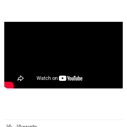
โต๊ะ
โต๊ะพลาสติก