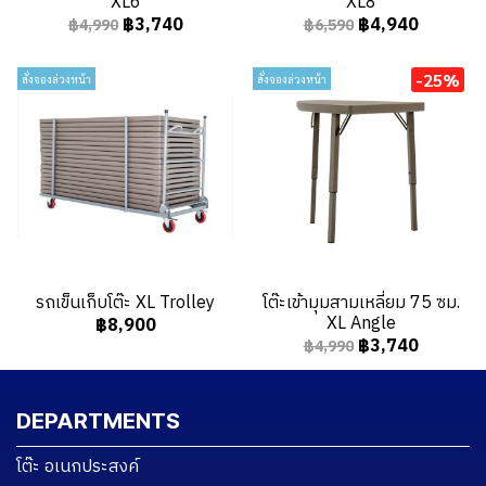
XL6
XL8
฿3,740
฿4,940
฿4,990
฿6,590
-25%
สั่งจองล่วงหน้า
สั่งจองล่วงหน้า
รถเข็นเก็บโต๊ะ XL Trolley
โต๊ะเข้ามุมสามเหลี่ยม 75 ซม.
XL Angle
฿8,900
฿3,740
฿4,990
DEPARTMENTS
โต๊ะ อเนกประสงค์