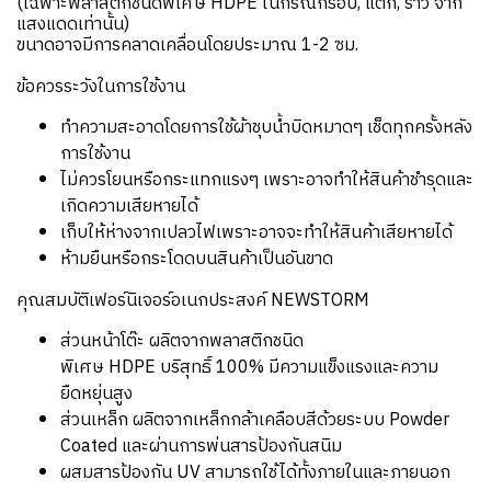
(เฉพาะพลาสติกชนิดพิเศษ HDPE ในกรณีกรอบ, แตก, ร้าว จาก
แสงแดดเท่านั้น)
ขนาดอาจมีการคลาดเคลื่อนโดยประมาณ 1-2 ซม.
ข้อควรระวังในการใช้งาน
ทำความสะอาดโดยการใช้ผ้าชุบน้ำบิดหมาดๆ เช็ดทุกครั้งหลัง
การใช้งาน
ไม่ควรโยนหรือกระแทกแรงๆ เพราะอาจทำให้สินค้าชำรุดและ
เกิดความเสียหายได้
เก็บให้ห่างจากเปลวไฟเพราะอาจจะทำให้สินค้าเสียหายได้
ห้ามยืนหรือกระโดดบนสินค้าเป็นอันขาด
คุณสมบัติเฟอร์นิเจอร์อเนกประสงค์ NEWSTORM
ส่วนหน้าโต๊ะ ผลิตจากพลาสติกชนิด
พิเศษ HDPE บริสุทธิ์ 100% มีความแข็งแรงและความ
ยืดหยุ่นสูง
ส่วนเหล็ก ผลิตจากเหล็กกล้าเคลือบสีด้วยระบบ Powder
Coated และผ่านการพ่นสารป้องกันสนิม
ผสมสารป้องกัน UV สามารถใช้ได้ทั้งภายในและภายนอก