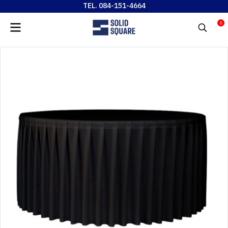
TEL. 084-151-4664
0