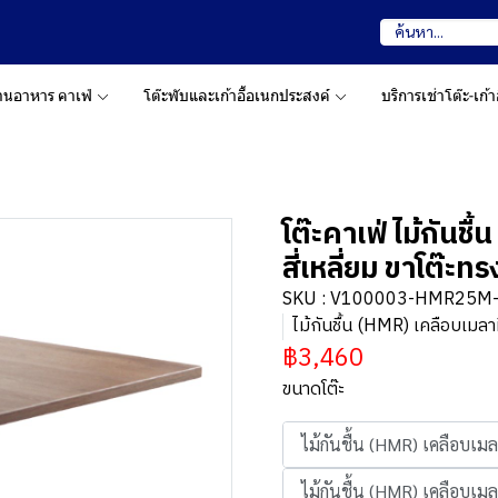
 ร้านอาหาร คาเฟ่
โต๊ะพับและเก้าอี้อเนกประสงค์
บริการเช่าโต๊ะ-เก้าอ
โต๊ะคาเฟ่ ไม้กันช
สี่เหลี่ยม ขาโต๊ะทร
SKU : V100003-HMR25M
ไม้กันชื้น (HMR) เคลือบเมล
฿3,460
ขนาดโต๊ะ
ไม้กันชื้น (HMR) เคลือบเม
ไม้กันชื้น (HMR) เคลือบเม