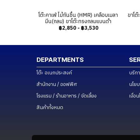
โต๊ะคาเฟ่ ไม้กันชื้น (HMR) เคลือบเมลา
ขาโต
มีน(กลม) ขาโต๊ะทรงกลมแบนดำ
฿2,850
-
฿3,530
DEPARTMENTS
SE
โต๊ะ อเนกประสงค์
บริก
สำนักงาน / ออฟฟิศ
นโยบ
โรงแรม / ร้านอาหาร / จัดเลี้ยง
เงื่อ
สินค้าทั้งหมด