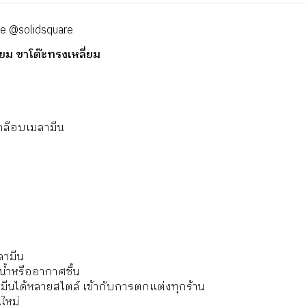
ne
@solidsquare
ี่ยม ขาโต๊ะทรงเหลี่ยม
เคลือบเมลามีน
ลามีน
อน้ำหรืออากาศชื้น
มีนได้หลายสไตล์ เข้ากับการตกแต่งทุกร้าน
ใหม่