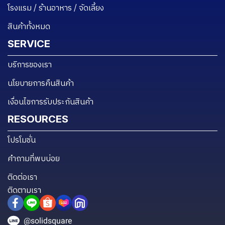
โรงแรม / ร้านอาหาร / จัดเลี้ยง
สินค้าทั้งหมด
SERVICE
บริการของเรา
นโยบายการคืนสินค้า
เงื่อนไขการรับประกันสินค้า
RESOURCES
โปรโมชั่น
คำถามที่พบบ่อย
ติดต่อเรา
ติดตามเรา
@solidsquare