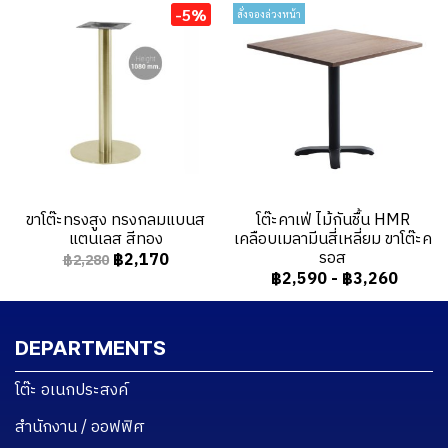
-5%
สั่งจองล่วงหน้า
ขาโต๊ะทรงสูง ทรงกลมแบนส
โต๊ะคาเฟ่ ไม้กันชื้น HMR
แตนเลส สีทอง
เคลือบเมลามีนสี่เหลี่ยม ขาโต๊ะค
รอส
฿2,170
฿2,280
฿2,590
-
฿3,260
DEPARTMENTS
โต๊ะ อเนกประสงค์
สำนักงาน / ออฟฟิศ