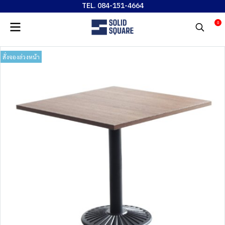
TEL. 084-151-4664
0
สั่งจองล่วงหน้า