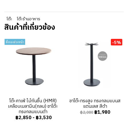
โต๊ะ
โต๊ะร้านอาหาร
สินค้าที่เกี่ยวข้อง
-5%
สั่งจองล่วงหน้า
โต๊ะคาเฟ่ ไม้กันชื้น (HMR)
ขาโต๊ะทรงสูง ทรงกลมแบนส
เคลือบเมลามีน(กลม) ขาโต๊ะ
แตนเลส สีดำ
ทรงกลมแบนดำ
฿1,980
฿2,080
฿2,850
-
฿3,530